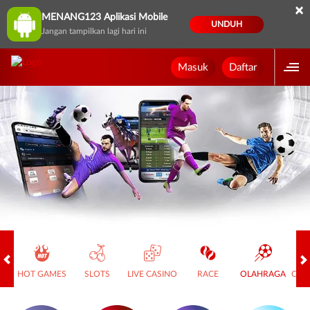
×
MENANG123 Aplikasi Mobile
UNDUH
Jangan tampilkan lagi hari ini
Masuk
Daftar
HOT GAMES
SLOTS
LIVE CASINO
RACE
OLAHRAGA
CRA