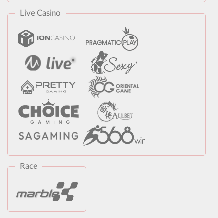
Live Casino
Race