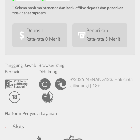
* Selama bank maintenance dan bank offline deposit dan penarikan
tidak dapat diproses
Deposit
Penarikan
Rata-rata 0 Menit
Rata-rata 5 Menit
Tanggung Jawab
Browser Yang
Bermain
Didukung
©2026 MENANG123. Hak cipta
dilindungi | 18+
Platform Penyedia Layanan
Slots