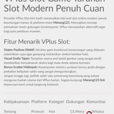
Slot Modern Penuh Cuan
Provider VPlus Slot kini hadir meramaikan lobi judi slot online modern penuh
keuntungan harian di platform resmi
Menang123
. Menyajikan konsep
permainan mesin gulungan kontemporer, VPlus menawarkan alternatif segar
bagi para pemburu maxwin.
Fitur Menarik VPlus Slot:
Sistem Paylines Efektif:
Struktur garis kombinasi kemenangan yang didesain
sedemikian rupa agar gampang meloloskan simbol kembar hoki.
Visual Grafis Tajam:
Tampilan warna and detail gambar yang sangat jernih
memberikan kenyamanan ekstra bagi mata Anda selama bermain.
Bonus Scatter Melimpah:
Kesempatan memicu putaran bonus gratis dengan
perkalian kelipatan saldo yang sangat menguntungkan.
Jangan tunggu lagi, jadilah salah satu pemenang beruntung yang sukses
menguras hadiah utama dari VPlus harian. Segera kunjungi
Menang123 link
terpercaya kami untuk langsung bertaruh.
Kebijaksanaan
Platform
Kategori
Dukungan
Komunitas
Tentang
Promosi
Hot
CS.Mena
Whatsa