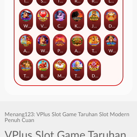
Treasure Train Deluxe
SNAPPY CARNIVAL
Thor's Hammer
RHINO LEGEND
Road to Glory
LORD OF THE GODS
WICKED RICHES
VEGAS CASH LINK
Cocktail City
King Kong Treasure
JUNGLE ROAR
Dancing Golden Drums
ANGELVSDEVIL SEA DUEL
Wicked Wins: Crystals
Pompeil Blaze
AZTLAN GEMS3
Triple Supreme Xtreme Treasure
WICKED FORTUNE
THE GREAT FIREFIGHTER
BUILDER'S FRENZY
MASTER CHEF FRENZY
The Halloween Rascal
Devil’s Frenzy
Menang123: VPlus Slot Game Taruhan Slot Modern
Penuh Cuan
VPlus Slot Game Taruhan