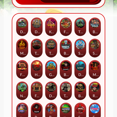
Duck Hunters
Deadwood R.I.P
Kenneth Must Die
Fire in the Hole 3
The Crypt
Brute Force: Alien Onslaught
Mental
Tombstone Slaughter
Tanked
Brute Force
Seamen
San Quentin 2: Death Row
Fire in the Hole 2
Highway to Hell
Gator Hunters
Blood & Shadow 2
Das xBoot
Mental 2
Nexus The Crypt
Folsom Prison
Dead Canary
Tombstone RIP
Beheaded
Road Rage