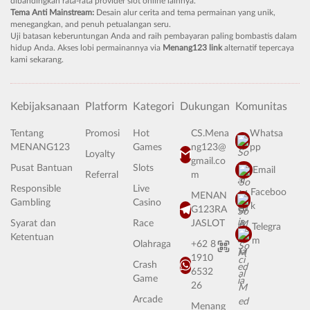
dibandingkan rata-rata provider slot online lainnya.
Tema Anti Mainstream:
Desain alur cerita and tema permainan yang unik,
menegangkan, and penuh petualangan seru.
Uji batasan keberuntungan Anda and raih pembayaran paling bombastis dalam
hidup Anda. Akses lobi permainannya via
Menang123 link
alternatif tepercaya
kami sekarang.
Kebijaksanaan
Platform
Kategori
Dukungan
Komunitas
Tentang
Promosi
Hot
CS.Mena
Whatsa
MENANG123
Games
ng123@
pp
Loyalty
gmail.co
Pusat Bantuan
Slots
Email
Referral
m
Responsible
Live
Faceboo
MENAN
Gambling
Casino
k
G123RA
Syarat dan
Race
JASLOT
Telegra
Ketentuan
m
Olahraga
+62 8
1910
Crash
6532
Game
26
Arcade
Menang