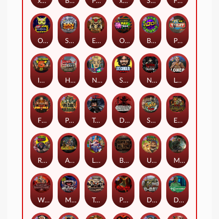
xWays Hoarder 2
Blood & Shadow
Punk Rocker 2
xWays Hoarder xSplit
Serial
Flight Mode
Outsourced
San Quentin xWays
El Pasa Gunfight xNudge
Outsourced: Payday
Brick Snake 2000
Punk Toilet
Infectious 5 xWays
Home of the Brave
Nine To Five
Stockholm Syndrome
Nexus Blood & Shadow
Loner
Fire In The Hole xBomb
Pearl Harbor
True Grit Redemption
Dead, Dead, or Deader
Skate or Die
Evil Goblins xBomb
Roadkill
Apocalypse Super xNudge
Land of the Free
Bangkok Hilton
Ugliest Catch
Misery Mining
Warrior Graveyard xNudge
Munchies
Tombstone No Mercy
Possessed
D Day
Disturbed