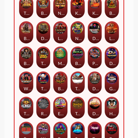
The Border
Bushido Way xNudge
Nexus Fire In The Hole xBomb
Kill Em All
Kiss My Chainsaw
Blood Diamond
Buffalo Hunter
Dead Men Walking
Legion X
Nexus Outsourced
Devil's Crossroad
Little Bighorn
Bounty Hunters xNudge®
Tsar Wars
Mayan Magic Wildfire
Benji Killed in Vegas
Punk Rocker
DJ Psycho
Whacked
The Creepy Carnival
Barbarian Fury
Tombstone
Deadwood xNudge
Gluttony
The Cage
Rock Bottom
East Coast Vs West Coast
True kult
Dragon Tribe
Harlequin Carnival