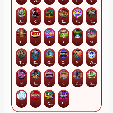
Remember Gulag
Walk of Shame
Poison Eve
Space Donkey
The Rave
Book Of Shadows
Jingle Balls
Karen Maneater
Monkey's Gold xPays
Tomb of Nefertiti
Fruits
Nexus Tombstone RIP
Tomb of Akhenaten
Hot Nudge
Hot 4 Cash
Bonus Bunnies
Owls
Manhattan Goes Wild
Thor: Hammer Time
Tractor Beam
Golden Genie And The Walking Wilds
Coins of Fortune
Pixies vs Pirates
WiXX
Milky Ways
Tesla Jolt
Casino Win Spin
Kitchen Drama: Sushi Mania
Dungeon Quest
Gaelic Gold
Ice Ice Yeti
Immortal Fruits
Outsourced: Slash Game
Starstruck