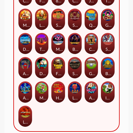
CRAZY 7
FUNKEY MONKEY
8 BALL SLOTS
CIRCUS
JIN QIAN WA
TRIPLE TWISTER
MIGHTY SPARTAN
LION KING
50 LIONS
50 DRAGONS
QUEEN OF THE NILE
GEISHA
DOLPHIN TREASURE
TIKI TORCH
MISS KITTY
BUFFALO
CHOY SUN DOA
5 DRAGONS
AMONG US
DRAGON BALL
FORTUNE LIONS
SILVER BULLET
GOLDEN TOUR
BOY KING
Aladdin Wishes
MARIO GOLF
HOT FRUITS 20
LONG LONG LONG
A NIGHT OUT
IRISH LUCK
LOTTO MADNESS