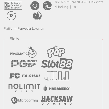
©2026 MENANG123. Hak cipta
dilindungi | 18+
Platform Penyedia Layanan
Slots