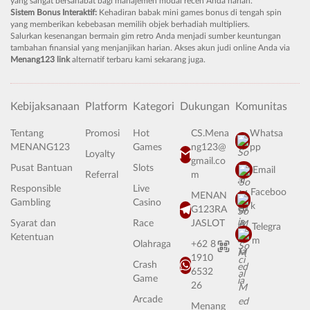
yang sangat bersahabat bagi manajemen modal receh Anda harian.
Sistem Bonus Interaktif:
Kehadiran babak mini games bonus di tengah spin
yang memberikan kebebasan memilih objek berhadiah multipliers.
Salurkan kesenangan bermain gim retro Anda menjadi sumber keuntungan
tambahan finansial yang menjanjikan harian. Akses akun judi online Anda via
Menang123 link
alternatif terbaru kami sekarang juga.
Kebijaksanaan
Platform
Kategori
Dukungan
Komunitas
Tentang
Promosi
Hot
CS.Mena
Whatsa
MENANG123
Games
ng123@
pp
Loyalty
gmail.co
Pusat Bantuan
Slots
Email
Referral
m
Responsible
Live
Faceboo
MENAN
Gambling
Casino
k
G123RA
Syarat dan
Race
JASLOT
Telegra
Ketentuan
m
Olahraga
+62 8
1910
Crash
6532
Game
26
Arcade
Menang