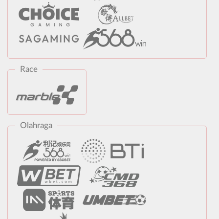
Race
Olahraga