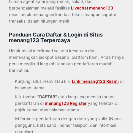
human agent kami yang ramah, solutif, dan
berpengalaman melalui fasilitas
Livechat menang123
resmi untuk menangani kendala teknis maupun seputar
transaksi dalam hitungan menit.
Panduan Cara Daftar & Login di Situs
menang123 Terpercaya
Untuk mulai menikmati seluruh keseruan dan
memenangkan jackpot besar di platform kami, Anda hanya
perlu mengikuti langkah-langkah pendaftaran mudah
berikut ini:
Kunjungi situs resmi atau klik
Link menang123 Resmi
di
halaman utama.
Klik tombol
"DAFTAR"
atau langsung menuju tautan
pendaftaran di
menang123 Register
yang terletak di
pojok kanan atas halaman utama.
Isi formulir pendaftaran dengan data yang valid (Nama
pengguna, kata sandi, nomor telepon, dan informasi
rekening).