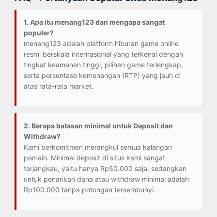
1. Apa itu menang123 dan mengapa sangat
populer?
menang123 adalah platform hiburan game online
resmi berskala internasional yang terkenal dengan
tingkat keamanan tinggi, pilihan game terlengkap,
serta persentase kemenangan (RTP) yang jauh di
atas rata-rata market.
2. Berapa batasan minimal untuk Deposit dan
Withdraw?
Kami berkomitmen merangkul semua kalangan
pemain. Minimal deposit di situs kami sangat
terjangkau, yaitu hanya Rp50.000 saja, sedangkan
untuk penarikan dana atau withdraw minimal adalah
Rp100.000 tanpa potongan tersembunyi.