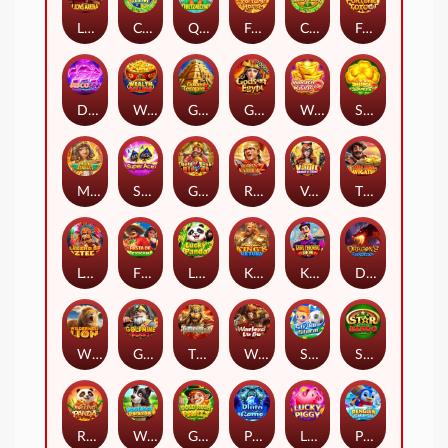
Lion's area
Crazy ATM
Quetzalcoatl
Fortune Horse
Crazy Money Rolling
Fortune Toto 4D
DISCO 777
Wealth Rolling
Golden Temple2
Gods of Egypt
Wealth Rising 2
Super Clovers 2
MEOW DYNASTY
Super Ace
Gold Rush Blast
ROMAN WARRIOR2
Vault Beauty Thief
The Age Of Navigation
Legend of Aztec2
Fiesta de Mexicana
Lucky Panda
King's Return
Knife Throwing Show
Dragon's Expedition
Wilderness Lion
Goldmine Blast
Thor of Mars
Warlord Lu Bu
Strike Storm
STAR Bingo
Rolling Panda
Woof-woof Paradise
Gold Rush Party
Pluto Gems
Lucky Piggy
Penguin Smash