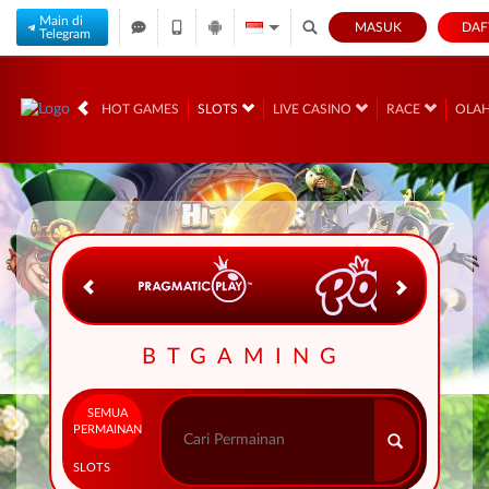
Main di
MASUK
DAF
Telegram
IDR
12,698,762,
HOT GAMES
SLOTS
LIVE CASINO
RACE
OLA
BTGAMING
SEMUA
PERMAINAN
SLOTS