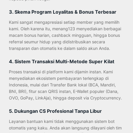
3. Skema Program Loyalitas & Bonus Terbesar
Kami sangat mengapresiasi setiap member yang memilih
kami. Oleh karena itu, menang123 menyediakan berbagai
macam bonus harian, cashback mingguan, hingga bonus
referral seumur hidup yang didistribusikan secara
transparan dan otomatis ke dalam saldo akun Anda.
4. Sistem Transaksi Multi-Metode Super Kilat
Proses transaksi di platform kami dijamin instan. Kami
menyediakan ekosistem pembayaran terlengkap di
Indonesia, mulai dari Transfer Bank lokal (BCA, Mandiri,
BNI, BRI), fitur scan QRIS instan, E-Wallet populer (Dana,
OVO, GoPay, LinkAja), hingga deposit via Cryptocurrency.
5. Dukungan CS Profesional Tanpa Libur
Layanan bantuan kami tidak menggunakan sistem bot
otomatis yang kaku. Anda akan langsung dilayani oleh tim