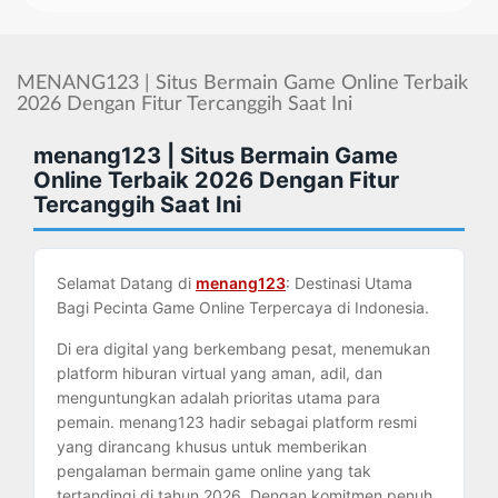
MENANG123 | Situs Bermain Game Online Terbaik
2026 Dengan Fitur Tercanggih Saat Ini
menang123 | Situs Bermain Game
Online Terbaik 2026 Dengan Fitur
Tercanggih Saat Ini
Selamat Datang di
menang123
: Destinasi Utama
Bagi Pecinta Game Online Terpercaya di Indonesia.
Di era digital yang berkembang pesat, menemukan
platform hiburan virtual yang aman, adil, dan
menguntungkan adalah prioritas utama para
pemain. menang123 hadir sebagai platform resmi
yang dirancang khusus untuk memberikan
pengalaman bermain game online yang tak
tertandingi di tahun 2026. Dengan komitmen penuh