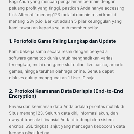
Bagi Anda yang mencari pengalaman bermain dengan
peluang profit yang tinggi, pastikan Anda hanya accessing
Link Alternatif menang123 melalui domain resmi kami di
menang123vip.io. Berikut adalah 5 pilar keunggulan yang
kami tawarkan kepada seluruh member setia:
1. Portofolio Game Paling Lengkap dan Update
Kami bekerja sama secara resmi dengan penyedia
software game top dunia untuk menghadirkan variasi
terlengkap, mulai dari game slot online, live casino, arcade
games, hingga taruhan olahraga online. Semua dapat
diakses cukup menggunakan 1 User ID saja.
2. Protokol Keamanan Data Berlapis (End-to-End
Encryption)
Privasi dan keamanan data Anda adalah prioritas mutlak di
Situs menang123. Seluruh data diri, informasi akun, dan
riwayat transaksi finansial Anda dilindungi oleh sistem
enkripsi SSL tingkat lanjut yang mencegah kebocoran data
kepada pihak ketiga.