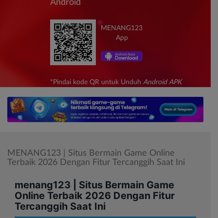
Android
MENANG123
App
*Pindai kode QR untuk Unduh
Android APK
MENANG123 | Situs Bermain Game Online
Terbaik 2026 Dengan Fitur Tercanggih Saat Ini
menang123 | Situs Bermain Game
Online Terbaik 2026 Dengan Fitur
Tercanggih Saat Ini