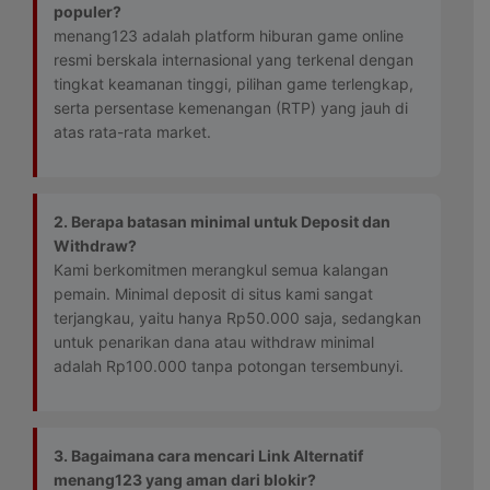
populer?
menang123 adalah platform hiburan game online
resmi berskala internasional yang terkenal dengan
tingkat keamanan tinggi, pilihan game terlengkap,
serta persentase kemenangan (RTP) yang jauh di
atas rata-rata market.
2. Berapa batasan minimal untuk Deposit dan
Withdraw?
Kami berkomitmen merangkul semua kalangan
pemain. Minimal deposit di situs kami sangat
terjangkau, yaitu hanya Rp50.000 saja, sedangkan
untuk penarikan dana atau withdraw minimal
adalah Rp100.000 tanpa potongan tersembunyi.
3. Bagaimana cara mencari Link Alternatif
menang123 yang aman dari blokir?