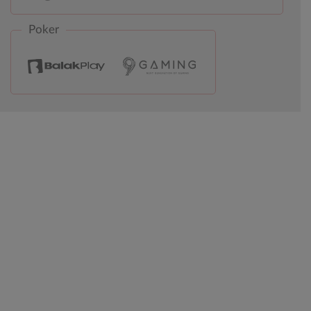
Poker