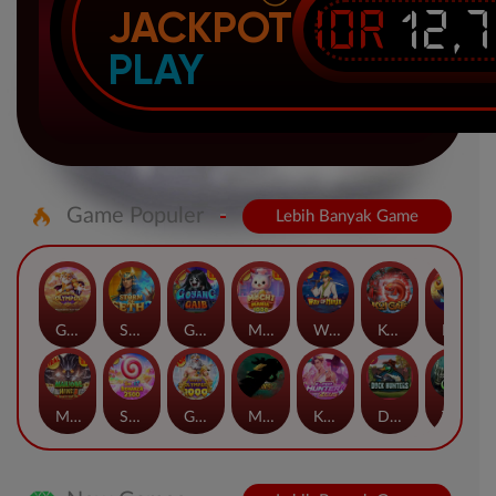
IDR
12,
JACKPOT
PLAY
Game Populer
Lebih Banyak Game
Gates of Olympus POP
Storm of Seth 2
Goyang Gaib
Mochi Mania 1000
Way of Ninja
Koi Gate
Mahjong Magic
Mahjong Wins 3 – Black Scatter
Sweet Bonanza 2500
Gates of Olympus 1000
Mahjong Ways 2
Kpop Hunter Zeus
Duck Hunters
The Crypt