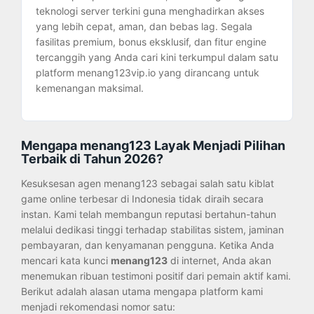
teknologi server terkini guna menghadirkan akses
yang lebih cepat, aman, dan bebas lag. Segala
fasilitas premium, bonus eksklusif, dan fitur engine
tercanggih yang Anda cari kini terkumpul dalam satu
platform menang123vip.io yang dirancang untuk
kemenangan maksimal.
Mengapa menang123 Layak Menjadi Pilihan
Terbaik di Tahun 2026?
Kesuksesan agen menang123 sebagai salah satu kiblat
game online terbesar di Indonesia tidak diraih secara
instan. Kami telah membangun reputasi bertahun-tahun
melalui dedikasi tinggi terhadap stabilitas sistem, jaminan
pembayaran, dan kenyamanan pengguna. Ketika Anda
mencari kata kunci
menang123
di internet, Anda akan
menemukan ribuan testimoni positif dari pemain aktif kami.
Berikut adalah alasan utama mengapa platform kami
menjadi rekomendasi nomor satu: