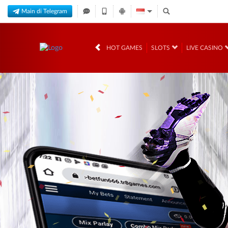
Main di Telegram
HOT GAMES
SLOTS
LIVE CASINO