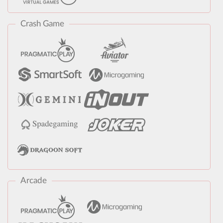
Crash Game
Arcade