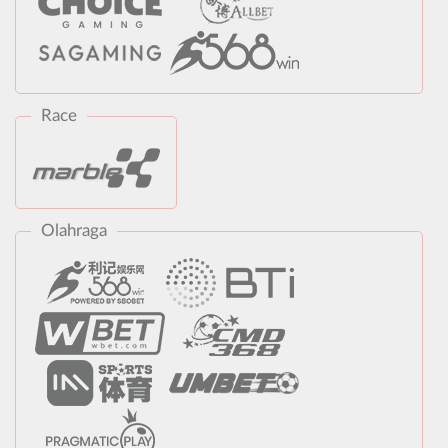
Race
Olahraga