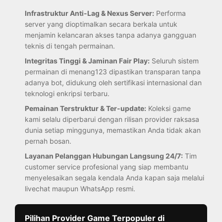
Infrastruktur Anti-Lag & Nexus Server:
Performa
server yang dioptimalkan secara berkala untuk
menjamin kelancaran akses tanpa adanya gangguan
teknis di tengah permainan.
Integritas Tinggi & Jaminan Fair Play:
Seluruh sistem
permainan di menang123 dipastikan transparan tanpa
adanya bot, didukung oleh sertifikasi internasional dan
teknologi enkripsi terbaru.
Pemainan Terstruktur & Ter-update:
Koleksi game
kami selalu diperbarui dengan rilisan provider raksasa
dunia setiap minggunya, memastikan Anda tidak akan
pernah bosan.
Layanan Pelanggan Hubungan Langsung 24/7:
Tim
customer service profesional yang siap membantu
menyelesaikan segala kendala Anda kapan saja melalui
livechat maupun WhatsApp resmi.
Pilihan Provider Game Terpopuler di