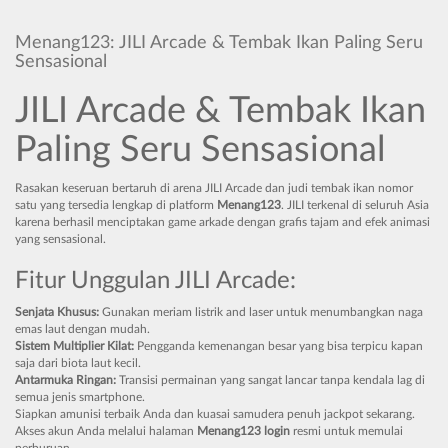
Menang123: JILI Arcade & Tembak Ikan Paling Seru
Sensasional
JILI Arcade & Tembak Ikan
Paling Seru Sensasional
Rasakan keseruan bertaruh di arena JILI Arcade dan judi tembak ikan nomor
satu yang tersedia lengkap di platform
Menang123
. JILI terkenal di seluruh Asia
karena berhasil menciptakan game arkade dengan grafis tajam and efek animasi
yang sensasional.
Fitur Unggulan JILI Arcade:
Senjata Khusus:
Gunakan meriam listrik and laser untuk menumbangkan naga
emas laut dengan mudah.
Sistem Multiplier Kilat:
Pengganda kemenangan besar yang bisa terpicu kapan
saja dari biota laut kecil.
Antarmuka Ringan:
Transisi permainan yang sangat lancar tanpa kendala lag di
semua jenis smartphone.
Siapkan amunisi terbaik Anda dan kuasai samudera penuh jackpot sekarang.
Akses akun Anda melalui halaman
Menang123 login
resmi untuk memulai