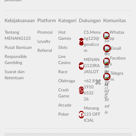
perburuan.
Kebijaksanaan
Platform
Kategori
Dukungan
Komunitas
Tentang
Promosi
Hot
CS.Mena
Whatsa
MENANG123
Games
ng123@
pp
Loyalty
gmail.co
Pusat Bantuan
Slots
Email
Referral
m
Responsible
Live
Faceboo
MENAN
Gambling
Casino
k
G123RA
Syarat dan
Race
JASLOT
Telegra
Ketentuan
m
Olahraga
+62 8
1910
Crash
6532
Game
26
Arcade
Menang
Poker
123 OFF
ICIAL