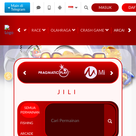
Main di
MASUK
DAF
Telegram
LIVE CASINO
RACE
OLAHRAGA
CRASH GAME
ARCADE
JILI
SEMUA
PERMAINAN
FISHING
ARCADE