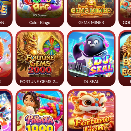
BATTLE OF ALLIANCE
Color Bingo
GEMS MINER
GOD
R
FORTUNE GEMS 2000
DJ SEAL