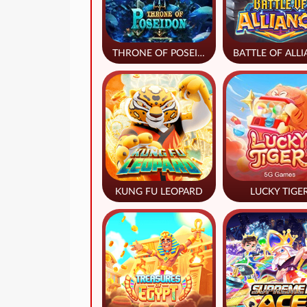
THRONE OF POSEIDON
KUNG FU LEOPARD
LUCKY TIGE