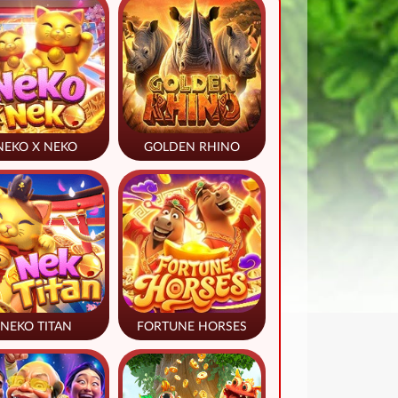
NEKO X NEKO
GOLDEN RHINO
NEKO TITAN
FORTUNE HORSES