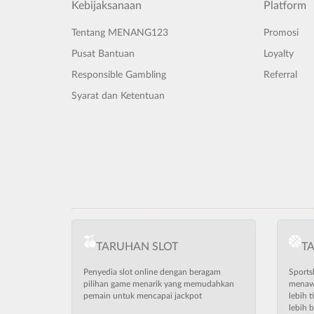
Kebijaksanaan
Platform
Tentang MENANG123
Promosi
Pusat Bantuan
Loyalty
Responsible Gambling
Referral
Syarat dan Ketentuan
TARUHAN SLOT
T
Penyedia slot online dengan beragam
Sports
pilihan game menarik yang memudahkan
menawa
pemain untuk mencapai jackpot
lebih 
lebih 