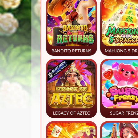
BANDITO RETURNS
LEGACY OF AZTEC
SUGAR FREN