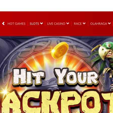
HOT GAMES
SLOTS
LIVE CASINO
RACE
OLAHRAGA