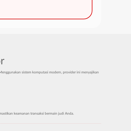
r
 Menggunakan sistem komputasi modern, provider ini menyajikan
astikan keamanan transaksi bermain judi Anda.