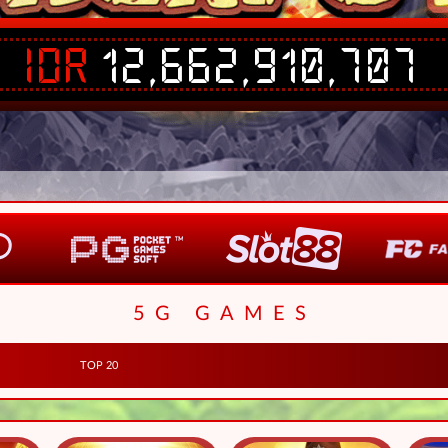
IDR
12,662,910,707
5G GAMES
TOP 20