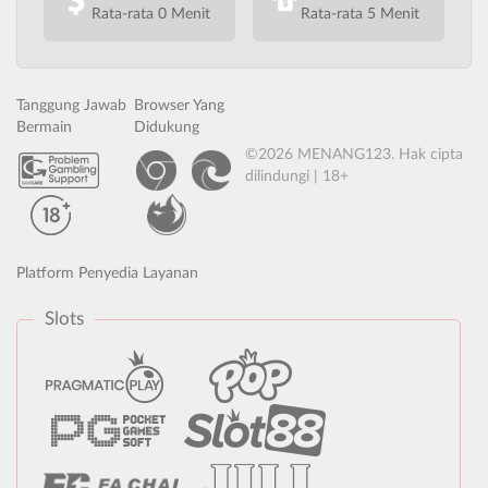
Rata-rata 0 Menit
Rata-rata 5 Menit
Tanggung Jawab
Browser Yang
Bermain
Didukung
©2026 MENANG123. Hak cipta
dilindungi | 18+
Platform Penyedia Layanan
Slots