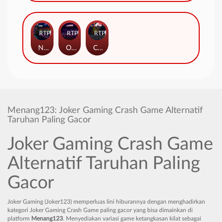
RTP
87%
RTP
83%
RTP
95%
Nyan Cat
Out Run
Cash Or Crash
Menang123: Joker Gaming Crash Game Alternatif
Taruhan Paling Gacor
Joker Gaming Crash Game
Alternatif Taruhan Paling
Gacor
Joker Gaming (Joker123) memperluas lini hiburannya dengan menghadirkan
kategori Joker Gaming Crash Game paling gacor yang bisa dimainkan di
platform
Menang123
. Menyediakan variasi game ketangkasan kilat sebagai