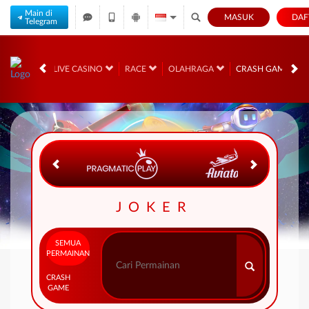
Main di
MASUK
DAF
Telegram
SLOTS
LIVE CASINO
RACE
OLAHRAGA
CRASH GAME
JOKER
SEMUA
PERMAINAN
CRASH
GAME