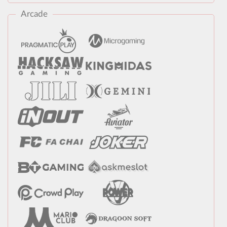
Arcade