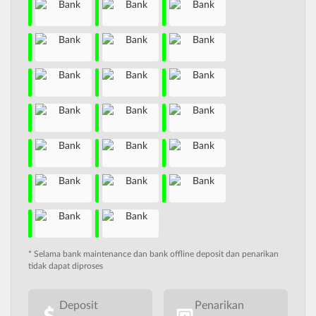
* Selama bank maintenance dan bank offline deposit dan penarikan
tidak dapat diproses
Deposit
Penarikan