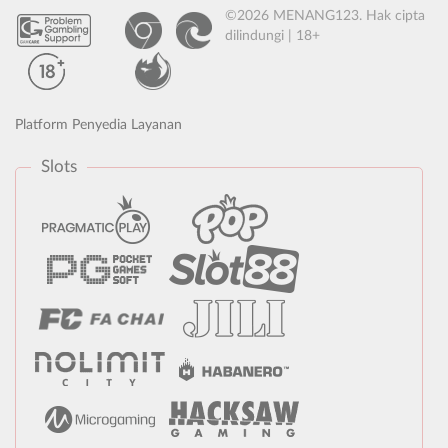
©2026 MENANG123. Hak cipta
dilindungi | 18+
Platform Penyedia Layanan
Slots