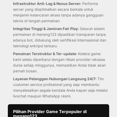
Infrastruktur Anti-Lag & Nexus Server:
Performa
server yang dioptimalkan secara berkala untuk
menjamin kelancaran akses tanpa adanya gangguan
teknis di tengah permainan.
Integritas Tinggi & Jaminan Fair Play:
Seluruh sistem
permainan di menang123 dipastikan transparan tanpa
adanya bot, didukung oleh sertifikasi internasional dan
teknologi enkripsi terbaru.
Pemainan Terstruktur & Ter-update:
Koleksi game
kami selalu diperbarui dengan rilisan provider raksasa
dunia setiap minggunya, memastikan Anda tidak akan
pernah bosan.
Layanan Pelanggan Hubungan Langsung 24/7:
Tim
customer service profesional yang siap membantu
menyelesaikan segala kendala Anda kapan saja melalui
livechat maupun WhatsApp resmi.
Pilihan Provider Game Terpopuler di
menang123