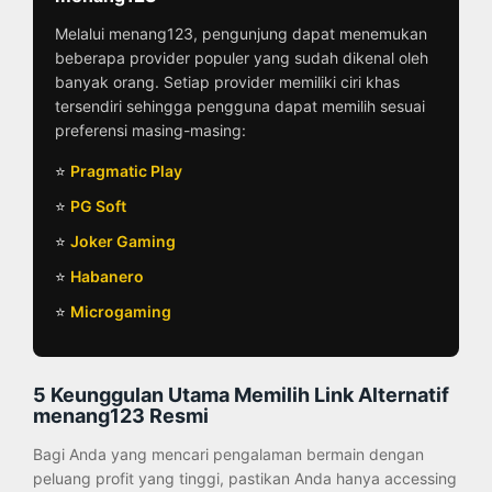
Melalui menang123, pengunjung dapat menemukan
beberapa provider populer yang sudah dikenal oleh
banyak orang. Setiap provider memiliki ciri khas
tersendiri sehingga pengguna dapat memilih sesuai
preferensi masing-masing:
⭐
Pragmatic Play
⭐
PG Soft
⭐
Joker Gaming
⭐
Habanero
⭐
Microgaming
5 Keunggulan Utama Memilih Link Alternatif
menang123 Resmi
Bagi Anda yang mencari pengalaman bermain dengan
peluang profit yang tinggi, pastikan Anda hanya accessing