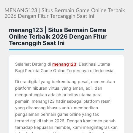
MENANG123 | Situs Bermain Game Online Terbaik
2026 Dengan Fitur Tercanggih Saat Ini
menang123 | Situs Bermain Game
Online Terbaik 2026 Dengan Fitur
Tercanggih Saat Ini
Selamat Datang di
menang123
: Destinasi Utama
Bagi Pecinta Game Online Terpercaya di Indonesia.
Di era digital yang berkembang pesat, menemukan
platform hiburan virtual yang aman, adil, dan
menguntungkan adalah prioritas utama para
pemain. menang123 hadir sebagai platform resmi
yang dirancang khusus untuk memberikan
pengalaman bermain game online yang tak
tertandingi di tahun 2026. Dengan komitmen penuh
terhadap kepuasan member, kami mengintegrasikan