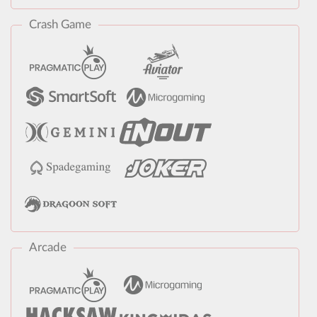
Crash Game
Arcade