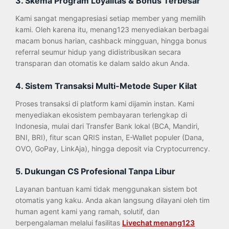
3. Skema Program Loyalitas & Bonus Terbesar
Kami sangat mengapresiasi setiap member yang memilih
kami. Oleh karena itu, menang123 menyediakan berbagai
macam bonus harian, cashback mingguan, hingga bonus
referral seumur hidup yang didistribusikan secara
transparan dan otomatis ke dalam saldo akun Anda.
4. Sistem Transaksi Multi-Metode Super Kilat
Proses transaksi di platform kami dijamin instan. Kami
menyediakan ekosistem pembayaran terlengkap di
Indonesia, mulai dari Transfer Bank lokal (BCA, Mandiri,
BNI, BRI), fitur scan QRIS instan, E-Wallet populer (Dana,
OVO, GoPay, LinkAja), hingga deposit via Cryptocurrency.
5. Dukungan CS Profesional Tanpa Libur
Layanan bantuan kami tidak menggunakan sistem bot
otomatis yang kaku. Anda akan langsung dilayani oleh tim
human agent kami yang ramah, solutif, dan
berpengalaman melalui fasilitas
Livechat menang123