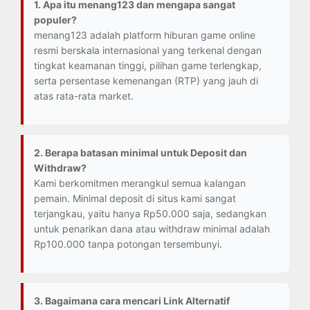
1. Apa itu menang123 dan mengapa sangat
populer?
menang123 adalah platform hiburan game online
resmi berskala internasional yang terkenal dengan
tingkat keamanan tinggi, pilihan game terlengkap,
serta persentase kemenangan (RTP) yang jauh di
atas rata-rata market.
2. Berapa batasan minimal untuk Deposit dan
Withdraw?
Kami berkomitmen merangkul semua kalangan
pemain. Minimal deposit di situs kami sangat
terjangkau, yaitu hanya Rp50.000 saja, sedangkan
untuk penarikan dana atau withdraw minimal adalah
Rp100.000 tanpa potongan tersembunyi.
3. Bagaimana cara mencari Link Alternatif