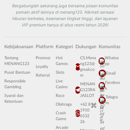
Bergabunglah sekarang juga bersama jutaan komunitas
pemain aktif lainnya di menang123. Nikmati sensasi
hiburan berkelas, keamanan tingkat tinggi, dan layanan
VIP premium hanya di situs resmi tahun 2026!
Kebijaksanaan
Platform
Kategori
Dukungan
Komunitas
Tentang
Promosi
Hot
CS.Mena
Whatsa
MENANG123
Games
ng123@
pp
Loyalty
gmail.co
Pusat Bantuan
Slots
Email
Referral
m
Responsible
Live
Faceboo
MENAN
Gambling
Casino
k
G123RA
Syarat dan
Race
JASLOT
Telegra
Ketentuan
m
Olahraga
+62 8
1910
Crash
6532
Game
26
Arcade