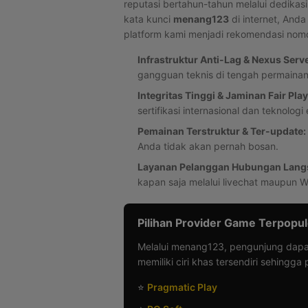
reputasi bertahun-tahun melalui dedikas
kata kunci
menang123
di internet, Anda
platform kami menjadi rekomendasi nomo
Infrastruktur Anti-Lag & Nexus Serve
gangguan teknis di tengah permainan
Integritas Tinggi & Jaminan Fair Play
sertifikasi internasional dan teknologi 
Pemainan Terstruktur & Ter-update:
Anda tidak akan pernah bosan.
Layanan Pelanggan Hubungan Lang
kapan saja melalui livechat maupun 
Pilihan Provider Game Terpopu
Melalui menang123, pengunjung dapat
memiliki ciri khas tersendiri sehingg
⭐
Pragmatic Play