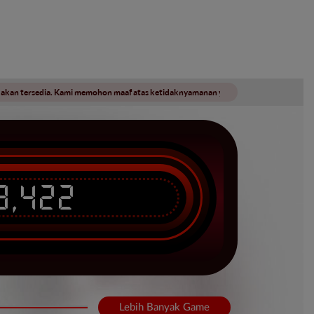
 tersedia. Kami memohon maaf atas ketidaknyamanan yang mungkin ditimbulkan.
P
8,422
Lebih Banyak Game