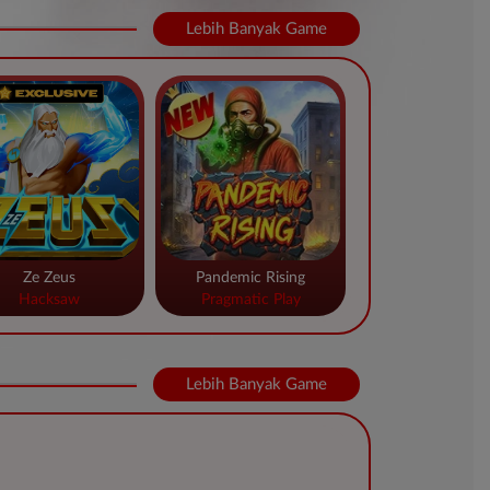
Lebih Banyak Game
Ze Zeus
Pandemic Rising
Hacksaw
Pragmatic Play
Lebih Banyak Game