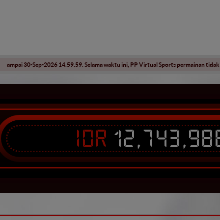
ai 30-Sep-2026 14.59.59. Selama waktu ini, PP Virtual Sports permainan tidak akan
IDR
12,743,98