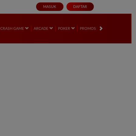
MASUK
DAFTAR
PROMOSI
CRASH GAME
ARCADE
POKER