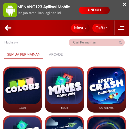
×
MENANG123 Aplikasi Mobile
UNDUH
Jangan tampilkan lagi hari ini
Masuk
Daftar
Hacksaw
SEMUA PERMAINAN
ARCADE
Colors
Mines
Speed Crash