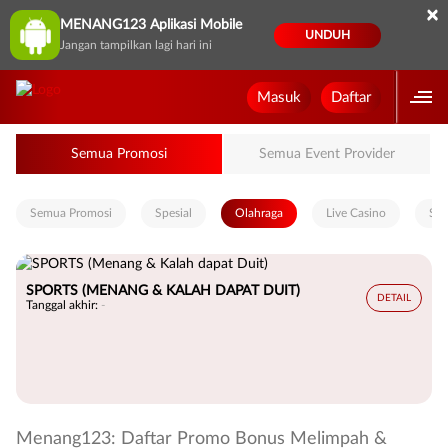
×
MENANG123 Aplikasi Mobile
UNDUH
Jangan tampilkan lagi hari ini
Masuk
Daftar
Semua Promosi
Semua Event Provider
Semua Promosi
Spesial
Olahraga
Live Casino
Slo
SPORTS (MENANG & KALAH DAPAT DUIT)
DETAIL
Tanggal akhir:
-
Menang123: Daftar Promo Bonus Melimpah &