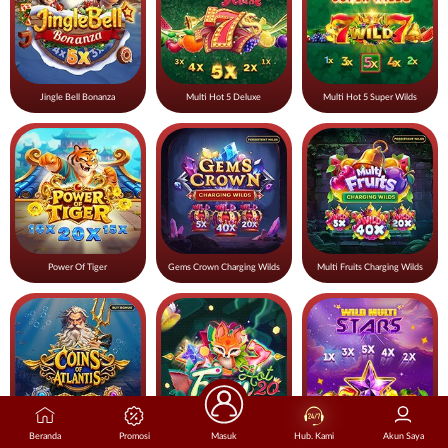
Jingle Bell Bonanza
Multi Hot 5 Deluxe
Multi Hot 5 Super Wilds
Power Of Tiger
Gems Crown Charging Wilds
Multi Fruits Charging Wilds
Beranda
Promosi
Masuk
Hub. Kami
Akun Saya
Coins Of Atlantis
Foxy Hot 20
WildMultiStar