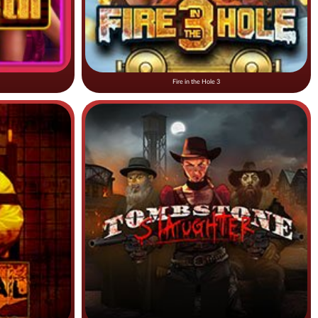
Fire in the Hole 3