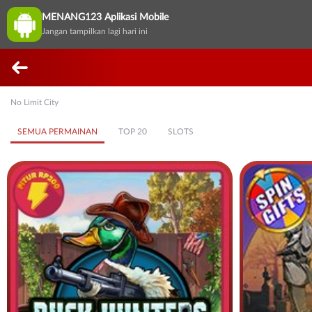
MENANG123 Aplikasi Mobile
Jangan tampilkan lagi hari ini
No Limit City
SEMUA PERMAINAN
TOP 20
SLOTS