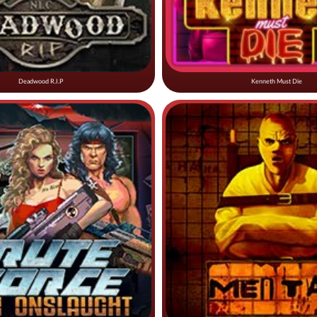
Deadwood R.I.P
Kenneth Must Die