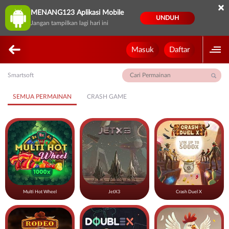
×
MENANG123 Aplikasi Mobile
UNDUH
Jangan tampilkan lagi hari ini
Masuk
Daftar
Smartsoft
SEMUA PERMAINAN
CRASH GAME
Multi Hot Wheel
JetX3
Crash Duel X