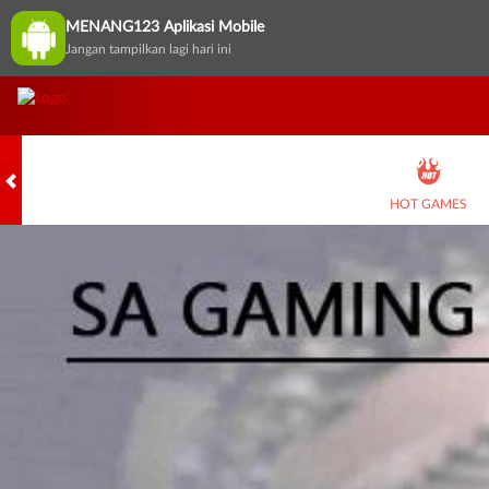
MENANG123 Aplikasi Mobile
Jangan tampilkan lagi hari ini
HOT GAMES