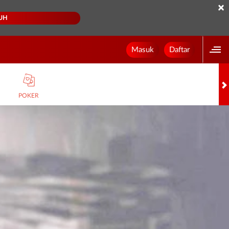
×
UH
Masuk
Daftar
POKER