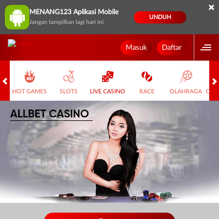
×
MENANG123 Aplikasi Mobile
UNDUH
Jangan tampilkan lagi hari ini
Masuk
Daftar
HOT GAMES
SLOTS
LIVE CASINO
RACE
OLAHRAGA
CRA